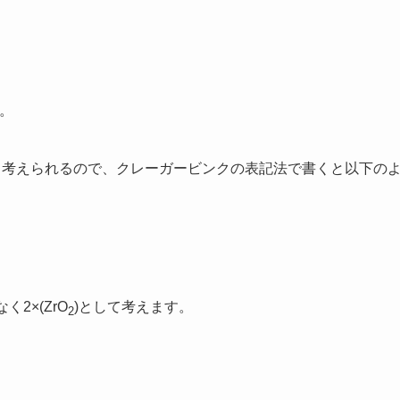
。
と考えられるので、クレーガービンクの表記法で書くと以下の
く2×(ZrO
)として考えます。
2