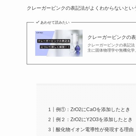
クレーガービンクの表記法がよくわからないとい
あわせて読みたい
クレーガービンクの
クレーガービンクの表記法（Kr
主に固体物理学や無機化学
例①：ZrO2にCaOを添加したとき
例２：ZrO2にY2O3を添加したとき
酸化物イオン電導性が発現する理由