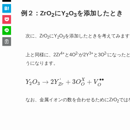
例２：ZrO
にY
O
を添加したとき
2
2
3
次に、ZrO
にY
O
を添加したときを考えてみます
2
2
3
4+
2-
3+
2-
上と同様に、2Zr
と4O
が2Y
と3O
になった
うになります。
∙
∙
‘
X
→
2
+
3
+
Y
O
Y
O
V
Y
2
O
3
→
2
Y
Z
r
‘
+
3
O
O
X
+
V
O
•
•
2
3
Z
r
O
O
なお、金属イオンの数を合わせるためにZrO
ではな
2