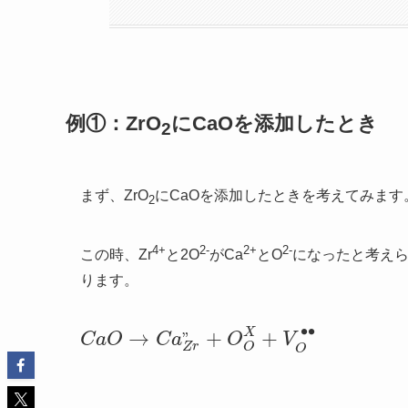
例①：ZrO
にCaOを添加したとき
2
まず、ZrO
にCaOを添加したときを考えてみます
2
4+
2-
2+
2-
この時、Zr
と2O
がCa
とO
になったと考え
ります。
∙
∙
X
→
+
+
”
C
a
O
C
a
O
V
C
a
O
→
C
a
Z
r
”
+
O
O
X
+
V
O
•
•
Z
r
O
O